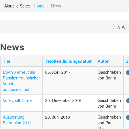
Aktuelle Seite:
Home
/
News
News
Titel
Veröffentlichungsdatum
Autor
Z
LSV 90 erneut als
05. April 2017
Geschrieben
Familienfreundlicher
von Benni
Verein
ausgezeichnet
Volleyball Turnier
30. Dezember 2016
Geschrieben
von Benni
Auswertung
28. Juni 2016
Geschrieben
Bierathlon 2016
von Paul
Thiel