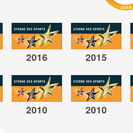
ner Stern
großer Stern
Förderprei
ronze
in Bronze
2016
2015
er Stern
k
leiner Stern
großer 
 Bronze
in Silber
in Bro
2010
2010