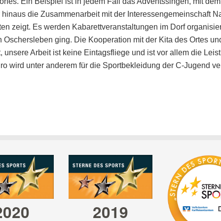
Dorfes. Ein Beispiel ist in jedem Fall das Adventssingen, mit d
r hinaus die Zusammenarbeit mit der Interessengemeinschaft Na
 zeigt. Es werden Kabarettveranstaltungen im Dorf organisiert 
ein Oschersleben ging. Die Kooperation mit der Kita des Ortes 
unsere Arbeit ist keine Eintagsfliege und ist vor allem die Leist
ro wird unter anderem für die Sportbekleidung der C-Jugend v
kleiner Stern
großer Stern
in gold
in silber
2020
2019