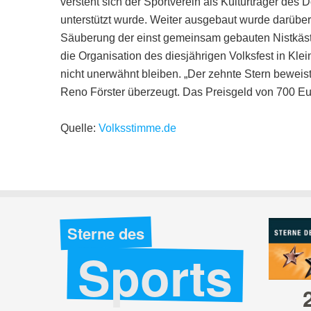
versteht sich der Sportverein als Kulturträger des 
unterstützt wurde. Weiter ausgebaut wurde darübe
Säuberung der einst gemeinsam gebauten Nistkästen
die Organisation des diesjährigen Volksfest in Kl
nicht unerwähnt bleiben. „Der zehnte Stern beweist, 
Reno Förster überzeugt. Das Preisgeld von 700 Eu
Quelle:
Volksstimme.de
kleiner Stern
kleiner Stern
Sterne des
Sports
in Bronze
in Bronze