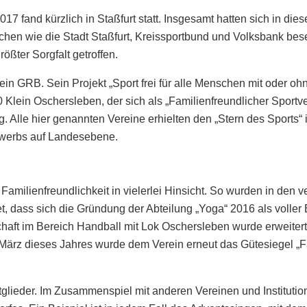
7 fand kürzlich in Staßfurt statt. Insgesamt hatten sich in di
en wie die Stadt Staßfurt, Kreissportbund und Volksbank besetz
ößter Sorgfalt getroffen.
erein GRB. Sein Projekt „Sport frei für alle Menschen mit oder o
 Klein Oschersleben, der sich als „Familienfreundlicher Sportv
. Alle hier genannten Vereine erhielten den „Stern des Sports“ i
bewerbs auf Landesebene.
amilienfreundlichkeit in vielerlei Hinsicht. So wurden in den 
et, dass sich die Gründung der Abteilung „Yoga“ 2016 als volle
haft im Bereich Handball mit Lok Oschersleben wurde erweitert
ärz dieses Jahres wurde dem Verein erneut das Gütesiegel „Fam
tglieder. Im Zusammenspiel mit anderen Vereinen und Instituti