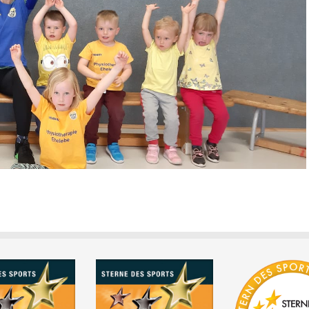
kleiner Stern
großer Stern
in gold
in silber