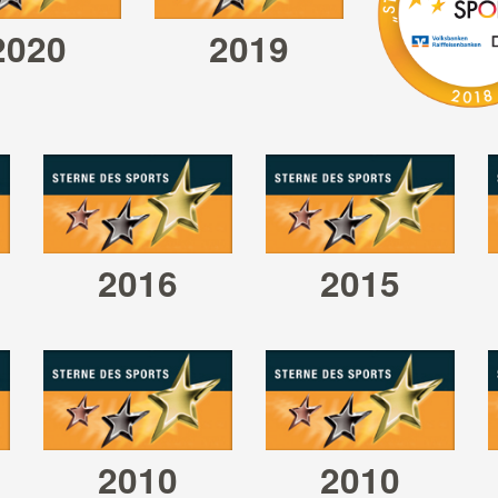
2020
2019
ner Stern
großer Stern
Förderprei
ronze
in Bronze
2016
2015
er Stern
k
leiner Stern
großer 
 Bronze
in Silber
in Bro
2010
2010