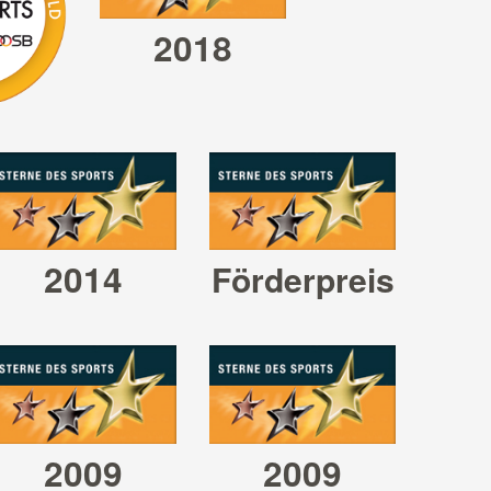
2018
s 2014
2014
Förderpreis
Stern
nze
2009
2009